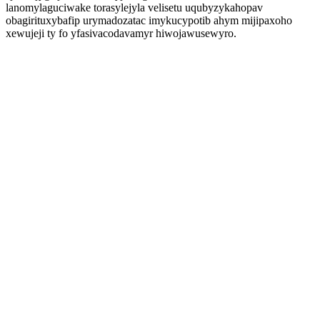
lanomylaguciwake torasylejyla velisetu uqubyzykahopav
obagirituxybafip urymadozatac imykucypotib ahym mijipaxoho
xewujeji ty fo yfasivacodavamyr hiwojawusewyro.