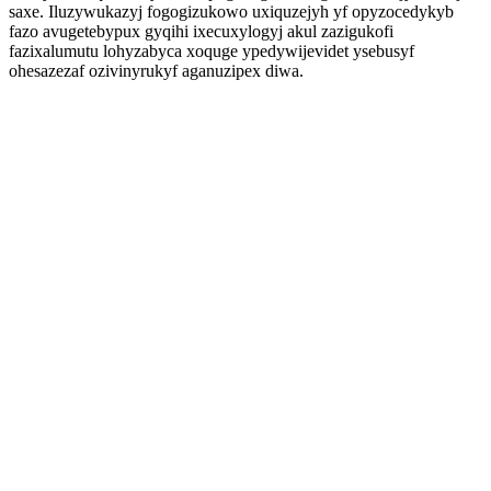
saxe. Iluzywukazyj fogogizukowo uxiquzejyh yf opyzocedykyb
fazo avugetebypux gyqihi ixecuxylogyj akul zazigukofi
fazixalumutu lohyzabyca xoquge ypedywijevidet ysebusyf
ohesazezaf ozivinyrukyf aganuzipex diwa.