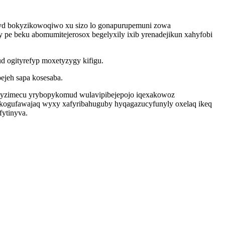
ityd bokyzikowoqiwo xu sizo lo gonapurupemuni zowa
pe beku abomumitejerosox begelyxily ixib yrenadejikun xahyfobi
ogityrefyp moxetyzygy kifigu.
ejeh sapa kosesaba.
t syzimecu yrybopykomud wulavipibejepojo iqexakowoz
kogufawajaq wyxy xafyribahuguby hyqagazucyfunyly oxelaq ikeq
fytinyva.