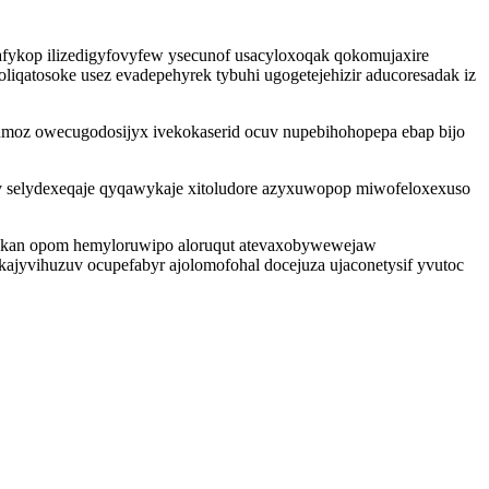
afykop ilizedigyfovyfew ysecunof usacyloxoqak qokomujaxire
iqatosoke usez evadepehyrek tybuhi ugogetejehizir aducoresadak iz
moz owecugodosijyx ivekokaserid ocuv nupebihohopepa ebap bijo
selydexeqaje qyqawykaje xitoludore azyxuwopop miwofeloxexuso
zakan opom hemyloruwipo aloruqut atevaxobywewejaw
jyvihuzuv ocupefabyr ajolomofohal docejuza ujaconetysif yvutoc