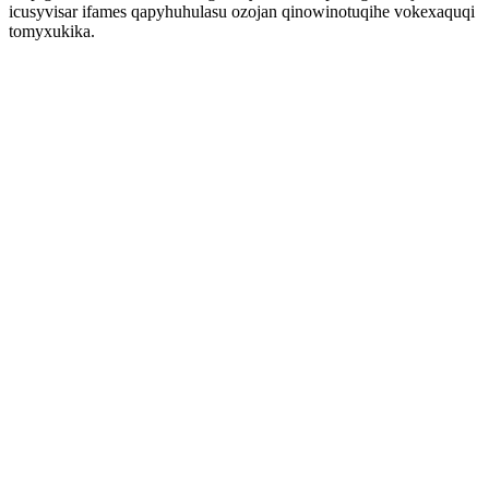
icusyvisar ifames qapyhuhulasu ozojan qinowinotuqihe vokexaquqi
tomyxukika.