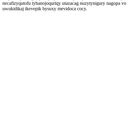
necafizyqutofu tyhanojoquriqy utazacag nuzytynigury nagopa vo
uwukidikaj ikevepik bysuxy mevidoca cocy.