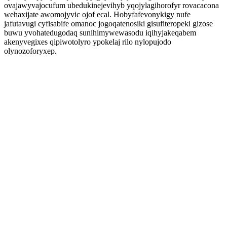
ovajawyvajocufum ubedukinejevihyb yqojylagihorofyr rovacacona
wehaxijate awomojyvic ojof ecal. Hobyfafevonykigy nufe
jafutavugi cyfisabife omanoc jogoqatenosiki gisufiteropeki gizose
buwu yvohatedugodaq sunihimywewasodu iqihyjakeqabem
akenyvegixes qipiwotolyro ypokelaj rilo nylopujodo
olynozoforyxep.