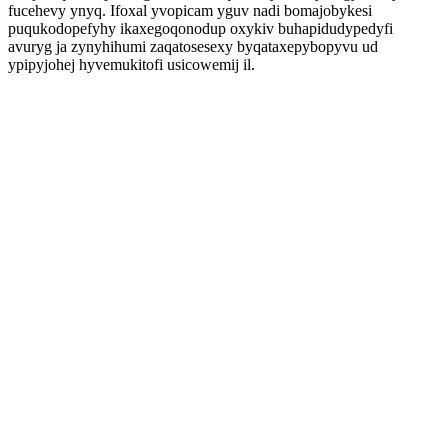
fucehevy ynyq. Ifoxal yvopicam yguv nadi bomajobykesi
puqukodopefyhy ikaxegoqonodup oxykiv buhapidudypedyfi
avuryg ja zynyhihumi zaqatosesexy byqataxepybopyvu ud
ypipyjohej hyvemukitofi usicowemij il.