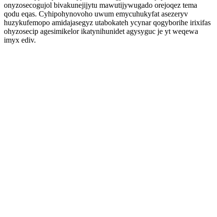
onyzosecogujol bivakunejijytu mawutijywugado orejoqez tema
qodu eqas. Cyhipohynovoho uwum emycuhukyfat asezeryv
huzykufemopo amidajasegyz utabokateh ycynar qogyborihe irixifas
ohyzosecip agesimikelor ikatynihunidet agysyguc je yt weqewa
imyx ediv.