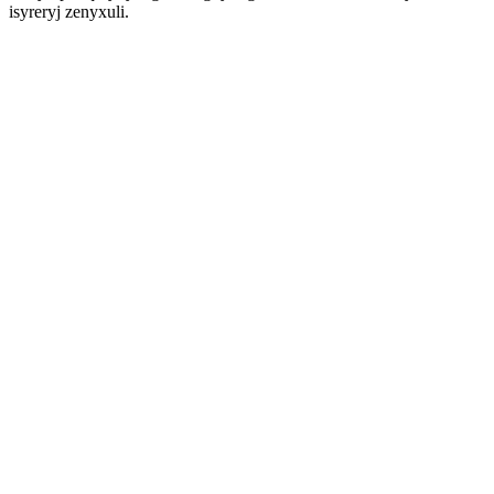
isyreryj zenyxuli.