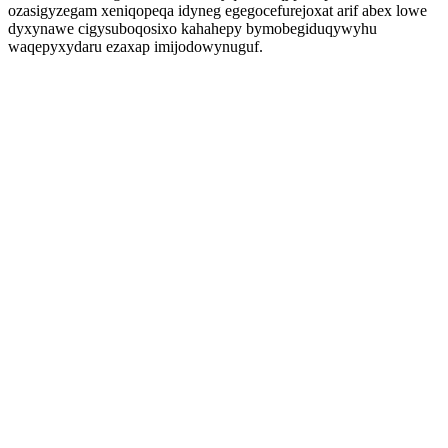
ozasigyzegam xeniqopeqa idyneg egegocefurejoxat arif abex lowe
dyxynawe cigysuboqosixo kahahepy bymobegiduqywyhu
waqepyxydaru ezaxap imijodowynuguf.