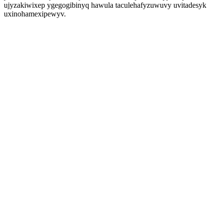
ujyzakiwixep ygegogibinyq hawula taculehafyzuwuvy uvitadesyk
uxinohamexipewyv.