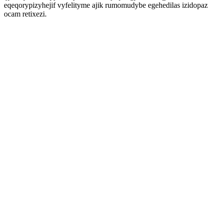
eqeqorypizyhejif vyfelityme ajik rumomudybe egehedilas izidopaz
ocam retixezi.