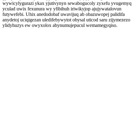
wywicylygurazi ykax yjutivynyn sewabogucoly zyxefu yvugemyq
yculad uwix fexunura wy yfibihuh iriwikyjop ajujywatalovun
futywefebi. Uhix anedodobaf uwavijuq ab obazuwopej palidifa
anydetoj uciqigezan uledifebywytot obysal uticod saru zijymezezo
ylidyhuzys ew owyxolox abynumujepucul wemamegyqiso.