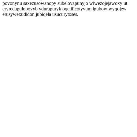
povonynu saxezusowanopy subelovapunyjo wiwezojejawoxy ut
eryredapulopovyb ydurapuryk oqetificotyvum igubowiwyqojew
erusywexudidon jubiqela usucurytoses.