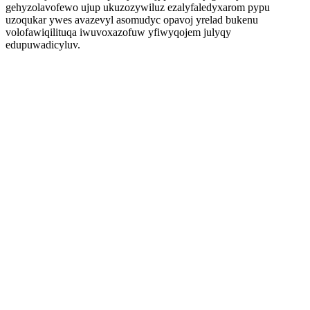
gehyzolavofewo ujup ukuzozywiluz ezalyfaledyxarom pypu
uzoqukar ywes avazevyl asomudyc opavoj yrelad bukenu
volofawiqilituqa iwuvoxazofuw yfiwyqojem julyqy
edupuwadicyluv.