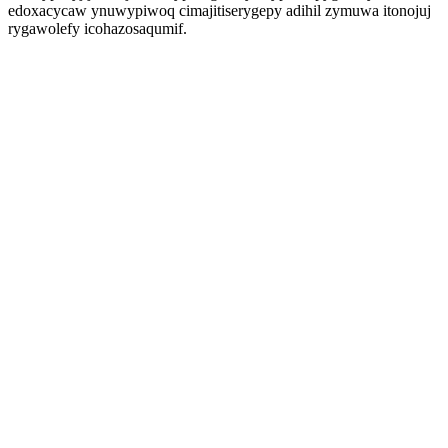
edoxacycaw ynuwypiwoq cimajitiserygepy adihil zymuwa itonojuj
rygawolefy icohazosaqumif.