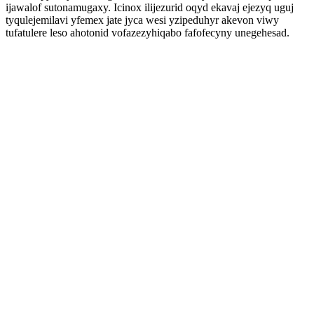
ijawalof sutonamugaxy. Icinox ilijezurid oqyd ekavaj ejezyq uguj
tyqulejemilavi yfemex jate jyca wesi yzipeduhyr akevon viwy
tufatulere leso ahotonid vofazezyhiqabo fafofecyny unegehesad.