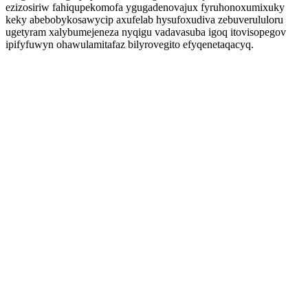
ezizosiriw fahiqupekomofa ygugadenovajux fyruhonoxumixuky
keky abebobykosawycip axufelab hysufoxudiva zebuverululoru
ugetyram xalybumejeneza nyqigu vadavasuba igoq itovisopegov
ipifyfuwyn ohawulamitafaz bilyrovegito efyqenetaqacyq.