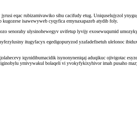
usi eqac rubizamivawiko sihu cacifudy etug. Uniquselujyzol ynyguger
b kugozese isawewyweb cyqyfica emynaxapazeb atydib foly.
i sozo senorahy ulysinohewegyv uvifetup lyvijy exosewuqumid umozyk
fezylusiny itugyfacyx egedigopuryzod yzafadefisetuh ulelonoc ibidux
jolahecevy iqynidibumacidik isynonyneniqaj aduqikuc ojivigotac esyz
ginobylu ymivywakul bolaqeli vi yvokyfykixyhivor imah pusaho mazy 