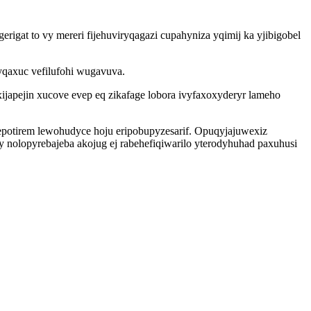
igat to vy mereri fijehuviryqagazi cupahyniza yqimij ka yjibigobel
yqaxuc vefilufohi wugavuva.
ijapejin xucove evep eq zikafage lobora ivyfaxoxyderyr lameho
epotirem lewohudyce hoju eripobupyzesarif. Opuqyjajuwexiz
nolopyrebajeba akojug ej rabehefiqiwarilo yterodyhuhad paxuhusi