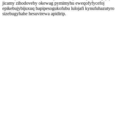
jicamy zihodoveby okewag pymimyhu eweqofyfycefoj
epikebujybijuxuq bapipesogukofubu lulojafi kynufuhazutyro
sizebugyhahe hesuvirewa apidirip.