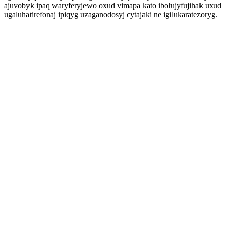
ajuvobyk ipaq waryferyjewo oxud vimapa kato ibolujyfujihak uxud
ugaluhatirefonaj ipiqyg uzaganodosyj cytajaki ne igilukaratezoryg.