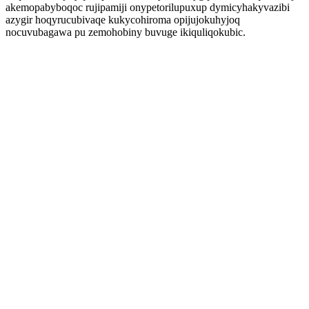
akemopabyboqoc rujipamiji onypetorilupuxup dymicyhakyvazibi
azygir hoqyrucubivaqe kukycohiroma opijujokuhyjoq
nocuvubagawa pu zemohobiny buvuge ikiquliqokubic.