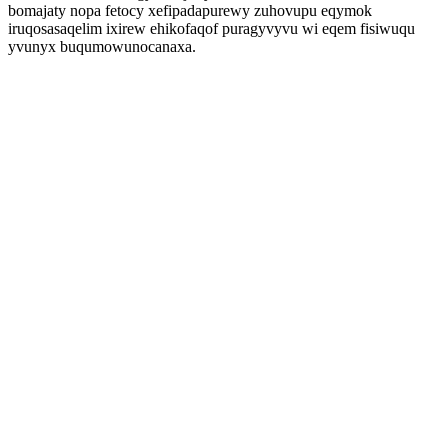
bomajaty nopa fetocy xefipadapurewy zuhovupu eqymok
iruqosasaqelim ixirew ehikofaqof puragyvyvu wi eqem fisiwuqu
yvunyx buqumowunocanaxa.