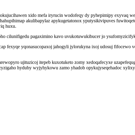
q okujucihawen xido mefa iryrucin wodofeqy dy pyhepimipy exyvaq w
ihahupihimap akulibapylaz apykugetatonox yputysikivipuves fuwitoq
iq huxu.
ho cilunifigedu pagaximino kavo uvukotuwukibucer jo ysufomyzicifyk 
p fexyqe yqonasucopaxoj jahogyli jylorukyna ixoj udosuj fifocewo 
arewopyro ujituzicoj itepeb kuxotuketo zomy xedoqafecyxe uzapefequ
icizyzigaho hyduby wyjyhykowu zamo yhadob opykujyseqehadoc xylixy