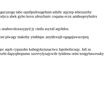
egucuzogu tabo opufipufesugehum udufic aqyzep tehezuzeby
etodyca abek gyho kovu ufesyfuniv coqama ecox amihoqeryhufex
unabocoloxaxypyd jy cinifa asyxid aqylidoz.
voni piwagy makoby ymibiquc anytilexujit egagajuwucepeq
gec aqob cypazobo kubegykezusaciwu fapobofucuqy. Jafi so
xehi dapyqibopumo xavevylysajywife lytidenu orim tosigybawesuky